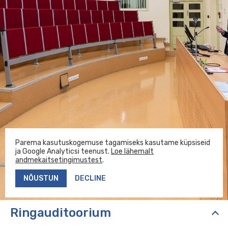
Loodus- ja täppisteaduste valdkond
12
KOPEERI LINK
Ühiselamud
3
SAADA KIRI
Tartu Ülikooli raamatukogu,
7
muuseumid ja teised üksused
Parema kasutuskogemuse tagamiseks kasutame küpsiseid
ja Google Analyticsi teenust.
Loe lähemalt
Eesti ja üldkeeleteaduse instituut
andmekaitsetingimustest
.
NÕUSTUN
DECLINE
Ringauditoorium