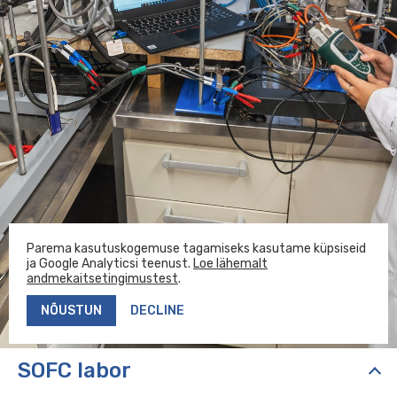
Loodus- ja täppisteaduste valdkond
12
KOPEERI LINK
Ühiselamud
3
SAADA KIRI
Tartu Ülikooli raamatukogu,
7
muuseumid ja teised üksused
Parema kasutuskogemuse tagamiseks kasutame küpsiseid
ja Google Analyticsi teenust.
Loe lähemalt
Keemia instituut
andmekaitsetingimustest
.
NÕUSTUN
DECLINE
SOFC labor